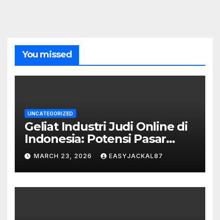
You missed
UNCATEGORIZED
Geliat Industri Judi Online di
Indonesia: Potensi Pasar
yang Menjanjikan
MARCH 23, 2026
EASYJACKAL87