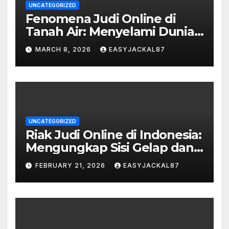
UNCATEGORIZED
Fenomena Judi Online di
Tanah Air: Menyelami Dunia
Taruhan dari Ujung ke Ujung
MARCH 8, 2026
EASYJACKAL87
Nusantara
UNCATEGORIZED
Riak Judi Online di Indonesia:
Mengungkap Sisi Gelap dan
Terangnya
FEBRUARY 21, 2026
EASYJACKAL87