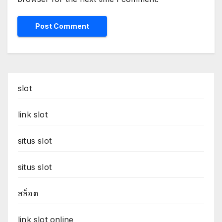
slot
link slot
situs slot
situs slot
สล็อต
link slot online