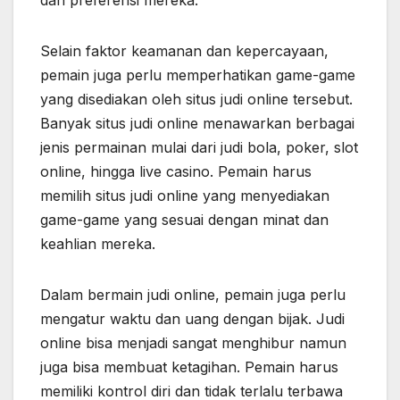
Selain faktor keamanan dan kepercayaan,
pemain juga perlu memperhatikan game-game
yang disediakan oleh situs judi online tersebut.
Banyak situs judi online menawarkan berbagai
jenis permainan mulai dari judi bola, poker, slot
online, hingga live casino. Pemain harus
memilih situs judi online yang menyediakan
game-game yang sesuai dengan minat dan
keahlian mereka.
Dalam bermain judi online, pemain juga perlu
mengatur waktu dan uang dengan bijak. Judi
online bisa menjadi sangat menghibur namun
juga bisa membuat ketagihan. Pemain harus
memiliki kontrol diri dan tidak terlalu terbawa