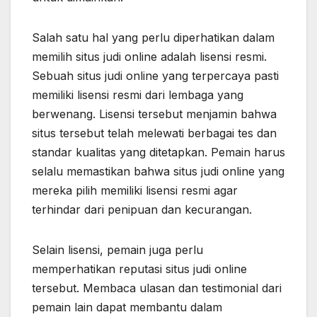
Salah satu hal yang perlu diperhatikan dalam
memilih situs judi online adalah lisensi resmi.
Sebuah situs judi online yang terpercaya pasti
memiliki lisensi resmi dari lembaga yang
berwenang. Lisensi tersebut menjamin bahwa
situs tersebut telah melewati berbagai tes dan
standar kualitas yang ditetapkan. Pemain harus
selalu memastikan bahwa situs judi online yang
mereka pilih memiliki lisensi resmi agar
terhindar dari penipuan dan kecurangan.
Selain lisensi, pemain juga perlu
memperhatikan reputasi situs judi online
tersebut. Membaca ulasan dan testimonial dari
pemain lain dapat membantu dalam