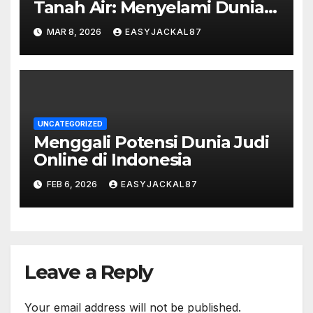
Tanah Air: Menyelami Dunia
Taruhan dari Ujung ke Ujung
MAR 8, 2026
EASYJACKAL87
Nusantara
UNCATEGORIZED
Menggali Potensi Dunia Judi
Online di Indonesia
FEB 6, 2026
EASYJACKAL87
Leave a Reply
Your email address will not be published.