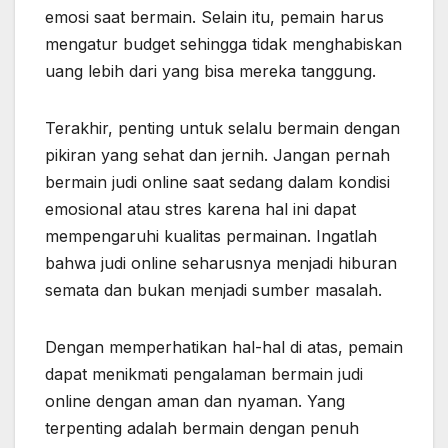
emosi saat bermain. Selain itu, pemain harus
mengatur budget sehingga tidak menghabiskan
uang lebih dari yang bisa mereka tanggung.
Terakhir, penting untuk selalu bermain dengan
pikiran yang sehat dan jernih. Jangan pernah
bermain judi online saat sedang dalam kondisi
emosional atau stres karena hal ini dapat
mempengaruhi kualitas permainan. Ingatlah
bahwa judi online seharusnya menjadi hiburan
semata dan bukan menjadi sumber masalah.
Dengan memperhatikan hal-hal di atas, pemain
dapat menikmati pengalaman bermain judi
online dengan aman dan nyaman. Yang
terpenting adalah bermain dengan penuh